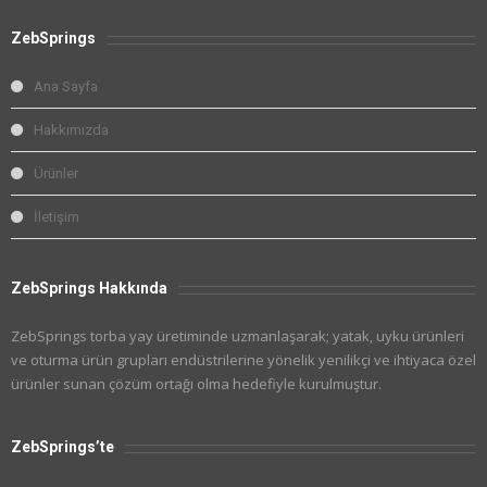
ZebSprings
Ana Sayfa
Hakkımızda
Ürünler
İletişim
ZebSprings Hakkında
ZebSprings torba yay üretiminde uzmanlaşarak; yatak, uyku ürünleri
ve oturma ürün grupları endüstrilerine yönelik yenilikçi ve ihtiyaca özel
ürünler sunan çözüm ortağı olma hedefiyle kurulmuştur.
ZebSprings’te